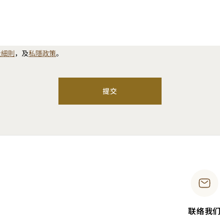
及細則
，及
私隱政策
。
提交
联络我