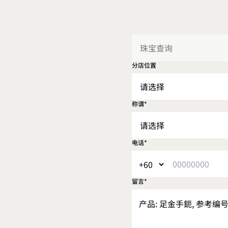
分店位置
称谓*
电话*
留言*