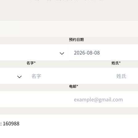
预约日期
名字*
姓氏*
电邮*