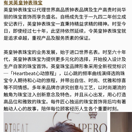
有关英皇钟表珠宝
英皇钟表珠宝以代理世界高品质钟表品牌及生产高贵时尚华
丽的珠宝首饰而享负盛名。自杨成先生于一九四二年创立成
安记表行，英皇钟表珠宝一直秉持精益求精的精神。时至今
日，即使经过七十年，此坚持依然延续，令英皇钟表珠宝就
是追求卓越，重视产品及服务质素的保证。
英皇钟表珠宝的业务发展，始于进口世界名表。时至六十年
代，英皇钟表珠宝为提供更多元化的选择，开始投入设计及
生产自家的珠宝首饰。英皇珠宝品牌形象采用全新视觉标识
─「Heartbeat心动旅程」，以心跳的频率曲线演绎选购珠
宝令人期待和心动的旅程，并带出自信、时尚、优雅和惊喜
等不同情感。多年来品牌亦讲究创意与工艺，以时尚潮流的
触角为珠宝注入创新意念及特色，并且从心出发，用心打造
高品位和雅致的珠宝。每件匠心独运的珠宝首饰背后均有著
触动人心的故事，陪伴每位顾客经历人生各个重要时刻。