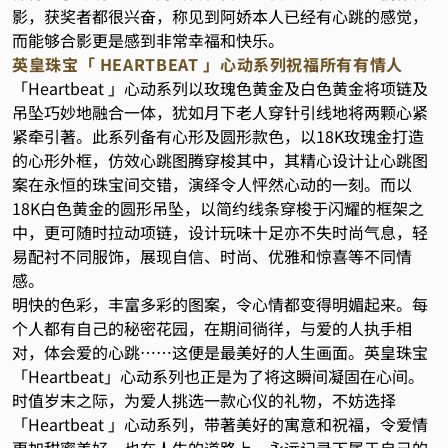
影，获奖者都很兴奋，称见到阿娇本人已经有心跳的感觉，
而能够合影更是感到非常幸福和快乐。
英皇珠宝「
HEARTBEAT
」心动系列祝福所有有情人
「Heartbeat 」心动系列以玫瑰色黄金及白色黄金将项链及
吊坠巧妙地融合一体，犹如月下老人穿针引线地将两颗心紧
紧牵引著。此系列备有心形及圆形款色，以18K玫瑰金打造
的心形外框，仿效心跳图腾穿梭其中，其精心设计让心跳图
案在永恒的珠宝间交错，演绎令人怦然心动的一刻。而以
18K白色黄金的圆形吊坠，以简约线条穿梭于闪耀的框架之
中，更可随时拉动项链，设计玩味十足亦不失时尚气息，轻
易配衬不同服饰，展现自信、时尚、优雅和惊喜等不同情
感。
明快的色彩，丰富多彩的图案，令心情都变得明媚起来。每
个人都有自己的秘密花园，在期间徜徉，与爱的人执手相
对，体会爱的心跳……这便是最美好的人生画面。英皇珠宝
「Heartbeat」心动系列也正是为了将这瞬间凝固在心间。
时值岁末之际，为爱人挑选一款心仪的礼物，不妨选择
「Heartbeat 」心动系列，带著美好的寓意和祝福，令爱情