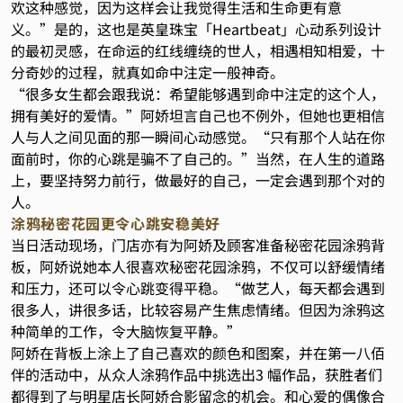
欢这种感觉，因为这样会让我觉得生活和生命更有意
义。”是的，这也是英皇珠宝「Heartbeat」心动系列设计
的最初灵感，在命运的红线缠绕的世人，相遇相知相爱，十
分奇妙的过程，就真如命中注定一般神奇。
“很多女生都会跟我说：希望能够遇到命中注定的这个人，
拥有美好的爱情。”阿娇坦言自己也不例外，但她也更相信
人与人之间见面的那一瞬间心动感觉。“只有那个人站在你
面前时，你的心跳是骗不了自己的。”当然，在人生的道路
上，要坚持努力前行，做最好的自己，一定会遇到那个对的
人。
涂鸦秘密花园更令心跳安稳美好
当日活动现场，门店亦有为阿娇及顾客准备秘密花园涂鸦背
板，阿娇说她本人很喜欢秘密花园涂鸦，不仅可以舒缓情绪
和压力，还可以令心跳变得平稳。“做艺人，每天都会遇到
很多人，讲很多话，比较容易产生焦虑情绪。但因为涂鸦这
种简单的工作，令大脑恢复平静。”
阿娇在背板上涂上了自己喜欢的颜色和图案，并在第一八佰
伴的活动中，从众人涂鸦作品中挑选出3 幅作品，获胜者们
都得到了与明星店长阿娇合影留念的机会。和心爱的偶像合