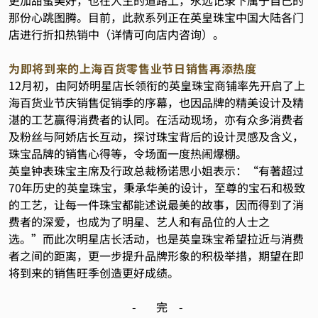
更加甜蜜美好，也在人生的道路上，永远记录下属于自己的
那份心跳图腾。目前，此款系列正在英皇珠宝中国大陆各门
店进行折扣热销中（详情可向店内咨询）。
为即将到来的上海百货零售业节日销售再添热度
12月初，由阿娇明星店长领衔的英皇珠宝商铺率先开启了上
海百货业节庆销售促销季的序幕，也因品牌的精美设计及精
湛的工艺赢得消费者的认同。在活动现场，亦有众多消费者
及粉丝与阿娇店长互动，探讨珠宝背后的设计灵感及含义，
珠宝品牌的销售心得等，令场面一度热闹爆棚。
英皇钟表珠宝主席及行政总裁杨诺思小姐表示：“有著超过
70年历史的英皇珠宝，秉承华美的设计，至尊的宝石和极致
的工艺，让每一件珠宝都能述说最美的故事，因而得到了消
费者的深爱，也成为了明星、艺人和有品位的人士之
选。”而此次明星店长活动，也是英皇珠宝希望拉近与消费
者之间的距离，更一步提升品牌形象的积极举措，期望在即
将到来的销售旺季创造更好成绩。
- 完 -