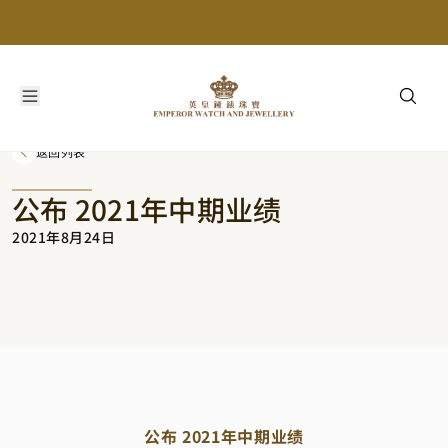
返回列表
公布 2021年中期业绩
2021年8月24日
公布
2021
年中期业绩