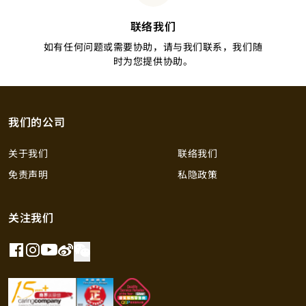
联络我们
如有任何问题或需要协助，请与我们联系，我们随
时为您提供协助。
我们的公司
关于我们
联络我们
免责声明
私隐政策
关注我们