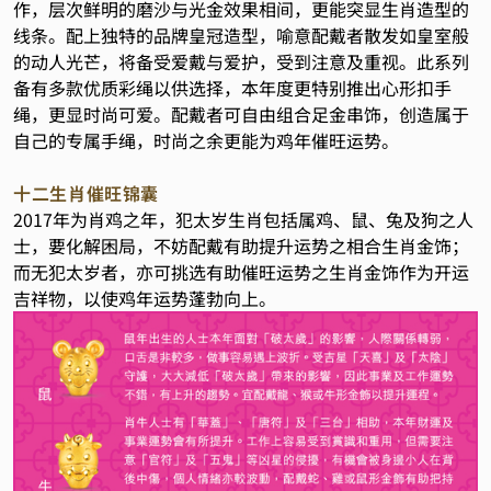
作，层次鲜明的磨沙与光金效果相间，更能突显生肖造型的
线条。配上独特的品牌皇冠造型，喻意配戴者散发如皇室般
的动人光芒，将备受爱戴与爱护，受到注意及重视。此系列
备有多款优质彩绳以供选择，本年度更特别推出心形扣手
绳，更显时尚可爱。配戴者可自由组合足金串饰，创造属于
自己的专属手绳，时尚之余更能为鸡年催旺运势。
十二生肖催旺锦囊
2017年为肖鸡之年，犯太岁生肖包括属鸡、鼠、兔及狗之人
士，要化解困局，不妨配戴有助提升运势之相合生肖金饰；
而无犯太岁者，亦可挑选有助催旺运势之生肖金饰作为开运
吉祥物，以使鸡年运势蓬勃向上。