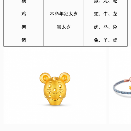
猴
鼠、龙、蛇
鸡
本命年犯太岁
蛇、牛、龙
狗
害太岁
虎、马、兔
猪
兔、羊、虎