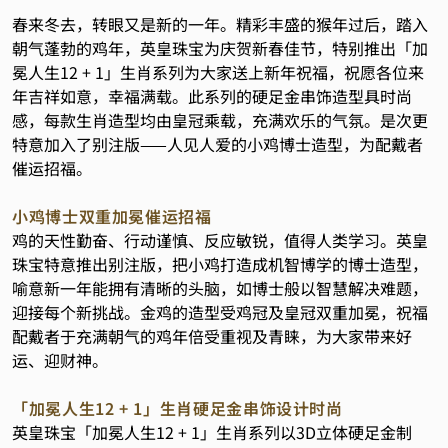
春来冬去，转眼又是新的一年。精彩丰盛的猴年过后，踏入
朝气蓬勃的鸡年，英皇珠宝为庆贺新春佳节，特别推出「加
冕人生12 + 1」生肖系列为大家送上新年祝福，祝愿各位来
年吉祥如意，幸福满载。此系列的硬足金串饰造型具时尚
感，每款生肖造型均由皇冠乘载，充满欢乐的气氛。是次更
特意加入了别注版——人见人爱的小鸡博士造型，为配戴者
催运招福。
小鸡博士双重加冕催运招福
鸡的天性勤奋、行动谨慎、反应敏锐，值得人类学习。英皇
珠宝特意推出别注版，把小鸡打造成机智博学的博士造型，
喻意新一年能拥有清晰的头脑，如博士般以智慧解决难题，
迎接每个新挑战。金鸡的造型受鸡冠及皇冠双重加冕，祝福
配戴者于充满朝气的鸡年倍受重视及青睐，为大家带来好
运、迎财神。
「加冕人生12 + 1」生肖硬足金串饰设计时尚
英皇珠宝「加冕人生12 + 1」生肖系列以3D立体硬足金制