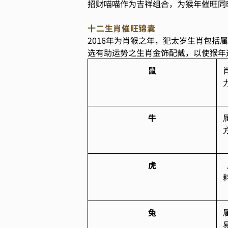
招财喵喵作为吉祥组合，为猴年催旺同时
十二生肖催旺锦囊
2016年为肖猴之年，犯太岁生肖包
选有助运势之生肖金饰配戴，以使猴年
鼠
牛
虎
兔