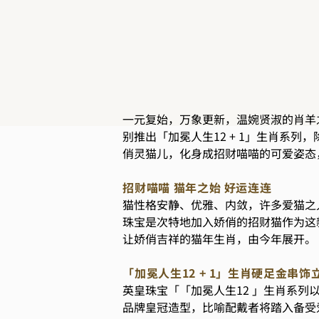
一元复始，万象更新，温婉贤淑的肖羊
别推出「加冕人生12 + 1」生肖系
俏灵猫儿，化身成招财喵喵的可爱姿态
招财喵喵 猫年之始 好运连连
猫性格安静、优雅、内敛，许多爱猫之
珠宝是次特地加入娇俏的招财猫作为这
让娇俏吉祥的猫年生肖，由今年展开。
「加冕人生12 + 1」生肖硬足金串
英皇珠宝「「加冕人生12 」生肖系
品牌皇冠造型，比喻配戴者将踏入备受