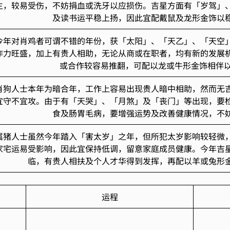
主，较易受伤，不妨捐血或洗牙以应损伤。吉星方面有「岁驾」
及读书运平稳上扬，因此宜配戴鼠及龙形金饰以
今年对肖鸡者可谓不错的年份，获「太阳」、「天乙」、「天空
作力旺盛，加上有贵人相助，无论从商或在职者，均有新的发展
或合作较容易推翻，可配以龙或牛形金饰相伴以
肖狗人士本年为暗合年，工作上容易出现贵人暗中相助，然而无
宜守不宜攻。由于有「天哭」、「月煞」及「丧门」等出现，要
食及肠胃毛病，要增强运势及改善健康情况，不
属猪人士虽然今年踏入「害太岁」之年，但所犯太岁影响较轻微
家宅运易受影响，因此宜保持低调，留意家庭成员健康。今年吉
临，有贵人相扶及个人才华得到发挥，再配以羊或兔形
运程