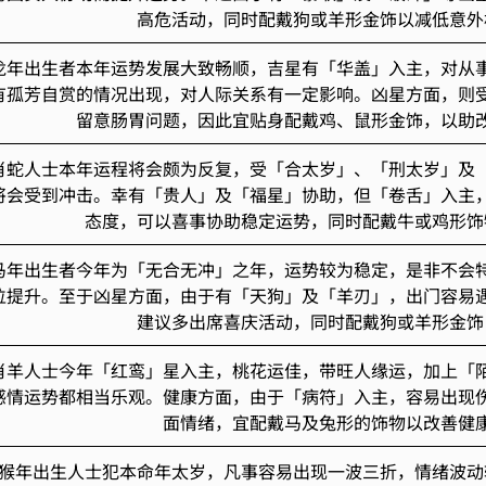
高危活动，同时配戴狗或羊形金饰以减低意外
龙年出生者本年运势发展大致畅顺，吉星有「华盖」入主，对从
有孤芳自赏的情况出现，对人际关系有一定影响。凶星方面，则
留意肠胃问题，因此宜贴身配戴鸡、鼠形金饰，以助
肖蛇人士本年运程将会颇为反复，受「合太岁」、「刑太岁」及
将会受到冲击。幸有「贵人」及「福星」协助，但「卷舌」入主
态度，可以喜事协助稳定运势，同时配戴牛或鸡形饰
马年出生者今年为「无合无冲」之年，运势较为稳定，是非不会
位提升。至于凶星方面，由于有「天狗」及「羊刃」，出门容易
建议多出席喜庆活动，同时配戴狗或羊形金饰
肖羊人士今年「红鸾」星入主，桃花运佳，带旺人缘运，加上「
感情运势都相当乐观。健康方面，由于「病符」入主，容易出现
面情绪，宜配戴马及兔形的饰物以改善健
猴年出生人士犯本命年太岁，凡事容易出现一波三折，情绪波动