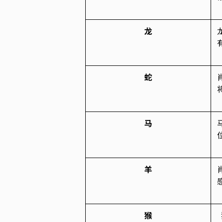
龙
蛇
马
羊
猴