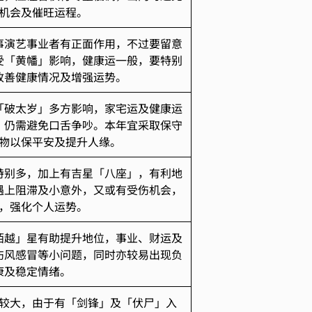
机会及催旺运程。
事演艺事业者有正面作用，不过要留意
受「黄幡」影响，健康运一般，要特别
改善健康情况及增强运势。
「破太岁」多方影响，家宅运及健康运
，仍需避免口舌争吵。本年宜采取保守
物以保平安及提升人缘。
特别多，加上有吉星「八座」，有利地
遇上阻滞及小意外，又或有受伤机会，
，强化个人运势。
陌越」星有助提升地位，事业、财运及
伤风感冒等小问题，同时亦较易出现负
康及稳定情绪。
较大，由于有「剑锋」及「伏尸」入