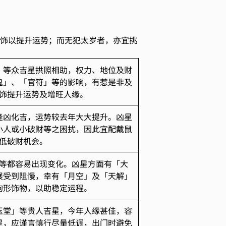
。
配饰以提升运势；而无犯太岁者，亦宜挑
」等众吉星拱照相助，权力、地位及财
鬼」、「官符」等的影响，有惹是非及
饰提升运势及增旺人缘。
逢凶化吉，运势较去年大大提升。凶星
小人或小破财等之困扰，因此宜配戴鼠
低破财机会。
等都容易出现变化。凶星方面有「大
展受到阻慢，幸有「月空」及「天解」
狗形饰物，以助稳定运程。
玉堂」等贵人吉星，今年人缘甚佳，容
星，应谨言慎行尽量低调，出门时避免