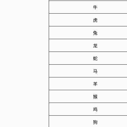
牛
虎
兔
龙
蛇
马
羊
猴
鸡
狗