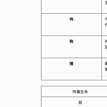
鸡
狗
猪
所属生肖
鼠