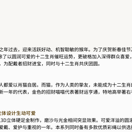
之年过去，迎来活跃好动、机智聪敏的猴年。为了庆贺新春佳节
列，除了以圆润可爱的十二生肖催旺运势，更破格加入深得群众喜
，为配戴者招财进宝，同时与十二生肖共庆团圆。
人都爱以肖猫自居。而猫，作为人类的挚友，未能成为十二生肖
新一年的代表，金色的招财喵喵代表著财运亨通，特地高举著右
饰立体设计生动可爱
列以3D立体硬足金制作，磨沙与光金相间突显效果。可爱洋溢的
爱戴、爱护与重视的一年。本系列同时备有多款优质彩绳以供选