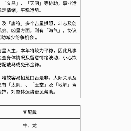
、「文昌」、「天厨」等协助，事业运
稳定情绪，平稳运势。
」及「唐符」多个吉星拱照，斗志及创
机会。凶星方面，则有「晦气」，协议
助减少纷争机会 。
吉星入主，本年将较为平稳，因此凡事
检查身体情况及留意情绪波动，小心饮
妨配戴马或兔形金饰。
，唯较容易招惹口舌是非，人际关系及
星有「太阴」、「玉堂」及「地解」驾
金饰，对整体运势更见帮助。
宜配戴
牛、龙