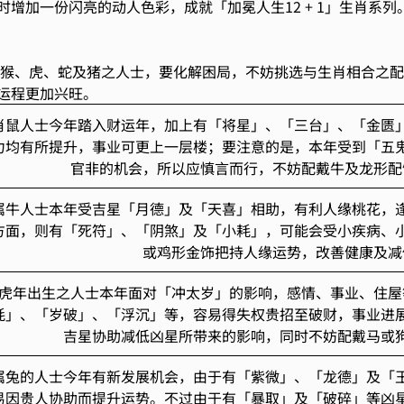
增加一份闪亮的动人色彩，成就「加冕人生12 + 1」生肖系列
括属猴、虎、蛇及猪之人士，要化解困局，不妨挑选与生肖相合之
运程更加兴旺。
肖鼠人士今年踏入财运年，加上有「将星」、「三台」、「金匮
力均有所提升，事业可更上一层楼；要注意的是，本年受到「五
官非的机会，所以应慎言而行，不妨配戴牛及龙形配
属牛人士本年受吉星「月德」及「天喜」相助，有利人缘桃花，
方面，则有「死符」、「阴煞」及「小耗」，可能会受小疾病、
或鸡形金饰把持人缘运势，改善健康及减
虎年出生之人士本年面对「冲太岁」的影响，感情、事业、住屋
耗」、「岁破」、「浮沉」等，容易得失权贵招至破财，事业进
吉星协助减低凶星所带来的影响，同时不妨配戴马或
属兔的人士今年有新发展机会，由于有「紫微」、「龙德」及「
易因贵人协助而提升运势。不过由于有「暴取」及「破碎」等凶