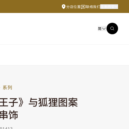
分店位置
联络我们
马来西亚
简
》系列
王子》与狐狸图案
串饰
1413