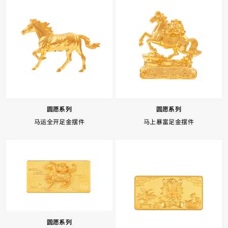
圆愿系列
圆愿系列
马运全开足金摆件
马上暴富足金摆件
圆愿系列