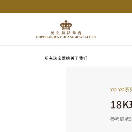
所有珠宝
婚嫁
关于我们
YO YO系
18
參考編號50