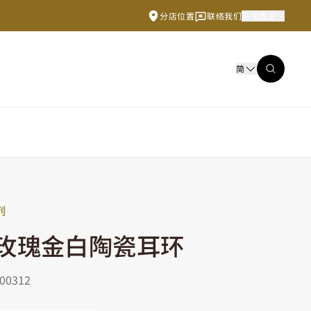
分店位置
联络我们
马来西亚
简
列
K玫瑰金白陶瓷耳环
0312