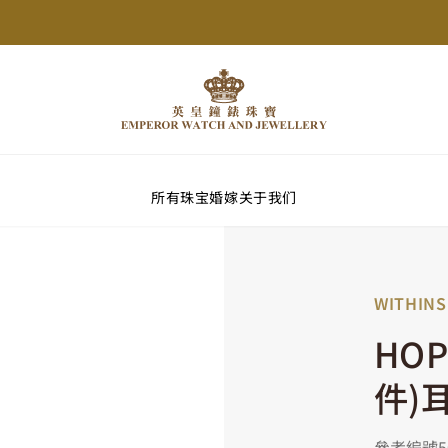
所有珠宝
婚嫁
关于我们
WITHIN
HO
件)
參考編號50