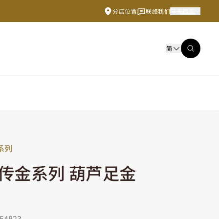
分店位置
联络我们
马来西亚
简
系列
传金系列 葫芦足金
4823