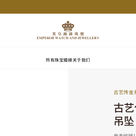
所有珠宝
婚嫁
关于我们
古艺传金
古艺
吊坠
參考編號15