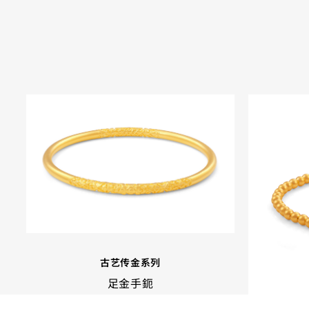
古艺传金系列
足金手鈪