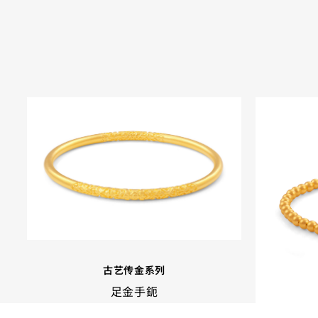
古艺传金系列
足金手鈪