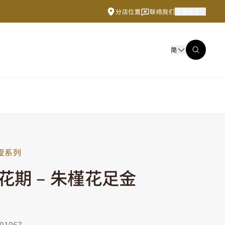
分店位置
联络我们
马来西亚
简
爱系列
花期 – 朱槿花足金
1067