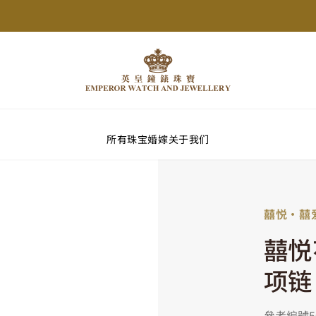
所有珠宝
婚嫁
关于我们
囍悦‧囍
囍悦
项链
參考編號50