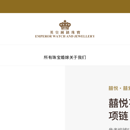
所有珠宝
婚嫁
关于我们
囍悦‧囍
囍悦
项链
參考編號50