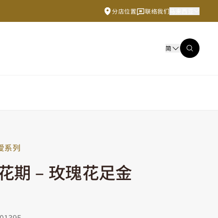
分店位置
联络我们
马来西亚
简
爱系列
花期 – 玫瑰花足金
1395