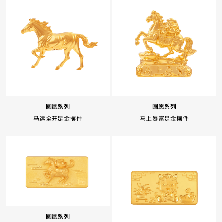
圆愿系列
圆愿系列
马运全开足金摆件
马上暴富足金摆件
圆愿系列