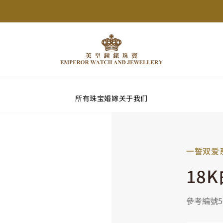
所有珠宝
婚嫁
关于我们
一誓双爱
18
參考編號50