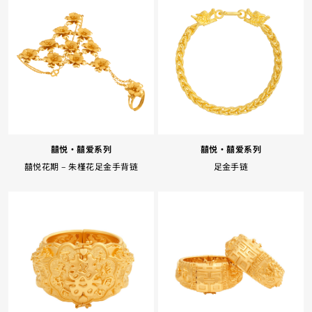
囍悦‧囍爱系列
囍悦‧囍爱系列
足金手链
囍悦花期 – 朱槿花足金手背链