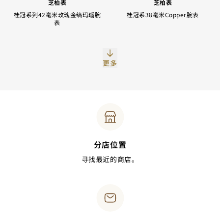
芝柏表
芝柏表
桂冠系列42毫米玫瑰金缟玛瑙腕
桂冠系38毫米Copper腕表
表
更多
分店位置
寻找最近的商店。