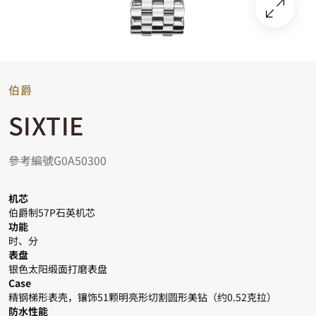
伯爵
SIXTIE
參考編號G0A50300
机芯
伯爵制57P石英机芯
功能
时、分
表盘
银色太阳缎面打磨表盘
Case
精钢梯形表壳，镶饰51颗明亮形切割圆形美钻（约0.52克拉）
防水性能