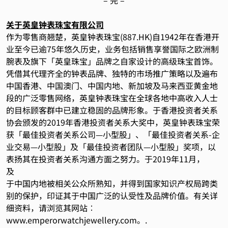
– 完
–
关于英皇钟表珠宝有限公司
作为零售商翘楚，英皇钟表珠宝(887.HK)自1942年在香港开
业至今已逾75年悠久历史，业务包括销售享誉国际之欧洲制
腕表及旗下「英皇珠宝」品牌之自家设计的高级珠宝首饰。
凭借其代理齐全的钟表品牌、独特的市场推广策略以及遍布
中国香港、中国澳门、中国内地、新加坡及马来西亚黄金地
段的广泛零售网络，英皇钟表珠宝在全球各地中高收入人士
的目标顾客群中已建立稳固的品牌形象。于香港投资者关系
协会颁发的2019年香港投资者关系大奖中，英皇钟表珠宝荣
获「最佳投资者关系公司—小型股」、「最佳投资者关系-企
业交易—小型股」及「最佳投资者团队—小型股」奖项，以
表扬其在投资者关系沟通方面之努力。于2019年11月，
及
于中国内地被相关公众所熟知，并得到国家知识产权局跨类
别的保护，印证其于中国广泛的认受性及品牌价值。有关详
细资料，请浏览其网站︰
www.emperorwatchjewellery.com
。.