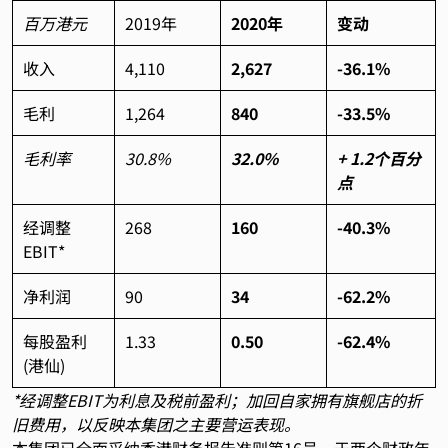
百万港元
2019年
2020年
变动
收入
4,110
2,627
-36.1%
毛利
1,264
840
-33.5%
毛利率
30.8%
32.0%
+ 1.2个百分
点
经调整
268
160
-40.3%
EBIT*
净利润
90
34
-62.2%
每股盈利
1.33
0.50
-62.4%
(港仙)
*经调整EBIT为利息及税前盈利；加回自家拥有旗舰店的折
旧费用，以反映本集团之主要营运表现。