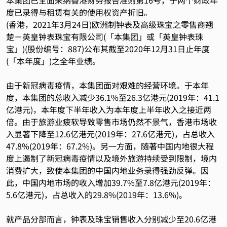
本集团已全面采纳香港财务报告准则第16号，于两个财政年
度已录得与租赁有关的使用权资产折旧。
(香港，2021年3月24日)欧洲制钟表及高级珠宝之零售商翘
楚－英皇钟表珠宝有限公司(「本集团」或「英皇钟表珠
宝」)(股份编号：887)公布其截至2020年12月31日止年度
(「本年度」)之全年业绩。
由于新冠病毒疫情，本集团面对艰难的经营环境。于本年
度，本集团的总收入减少36.1%至26.3亿港元(2019年：41.1
亿港元)，本年度下半年收入为本年度上半年收入之接近两
倍。由于旅游业疲软导致零售市场仍然不景气，香港市场收
入显著下降至12.6亿港元(2019年：27.6亿港元)，占总收入
47.8%(2019年：67.2%)。另一方面，随著中国内地很大程
度上遏制了新冠病毒疫情以及境外旅游持续受到限制，境内
消费扩大，致使本集团的中国内地业务录得强劲反弹。因
此，中国内地市场的收入增加39.7%至7.8亿港元(2019年：
5.6亿港元)，占总收入的29.8%(2019年：13.6%)。
就产品分部而言，钟表及珠宝销售收入分别减少至20.6亿港