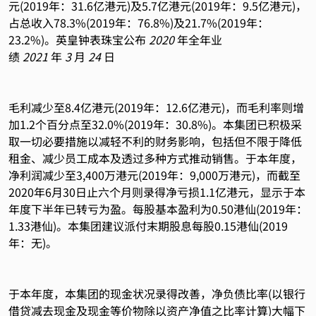
元(2019年：31.6亿港元)及5.7亿港元(2019年：9.5亿港元)，
占总收入78.3%(2019年：76.8%)及21.7%(2019年：
23.2%)。英皇钟表珠宝公布
2020
年全年业
绩
2021
年
3
月
24
日
毛利减少至8.4亿港元(2019年：12.6亿港元)，而毛利率则增
加1.2个百分点至32.0%(2019年：30.8%)。本集团已积极采
取一切必要措施以减轻不利的财务影响，包括但不限于降低
租金、减少员工成本及透过多种方式推动销售。于本年度，
净利润减少至3,400万港元(2019年：9,000万港元)，而截至
2020年6月30日止六个月则录得净亏损1.1亿港元，显示于本
年度下半年已转亏为盈。每股基本盈利为0.50港仙(2019年：
1.33港仙)。本集团建议派付末期股息每股0.15港仙(2019
年：无)。
于本年度，本集团的现金状况录得改善，净负债比率(以银行
借贷减去现金及现金等价物除以资产净值之比率计算)大幅下