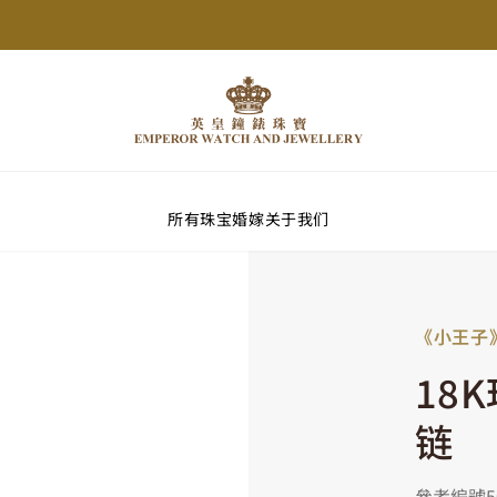
所有珠宝
婚嫁
关于我们
《小王子
18
链
參考編號50