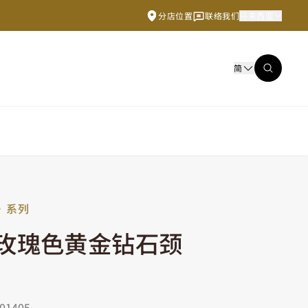
分店位置
联络我们
马来西亚
简
》系列
K玫瑰色黄金钻石颈
1405