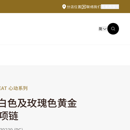
分店位置
联络我们
马来西亚
简
EAT 心动系列
K白色及玫瑰色黄金
项链
239 (RG)