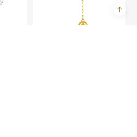
SEE ME FLY系列
石颈链
Courage - 足金颈链