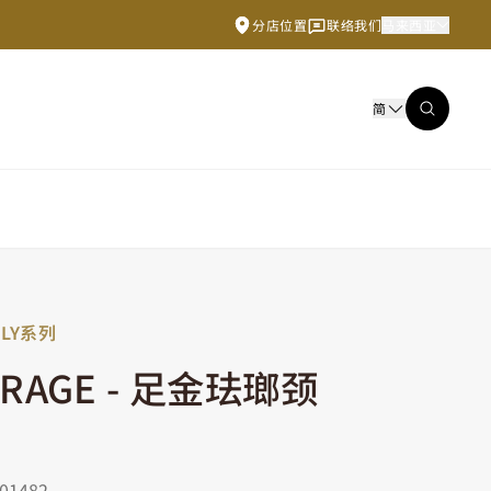
分店位置
联络我们
马来西亚
简
FLY系列
RAGE - 足金珐瑯颈
1482