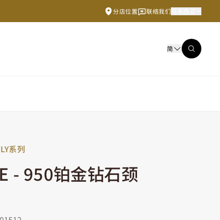
分店位置
联络我们
马来西亚
简
FLY系列
E - 950铂金钻石颈
1512