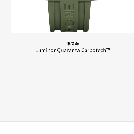
沛纳海
Luminor Quaranta Carbotech™