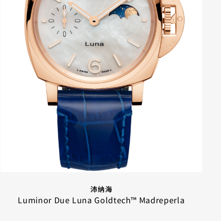
沛纳海
Luminor Due Luna Goldtech™ Madreperla