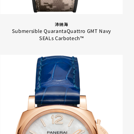
沛纳海
Submersible QuarantaQuattro GMT Navy
SEALs Carbotech™