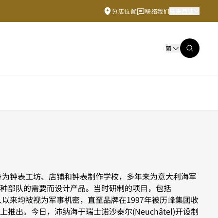
分店位置
联络我们
马来西亚
简
原身为钟表工坊、店铺和钟表制作学校，多年来为意大利海军
种部队的需要而设计产品。当时研制的项目，包括
表，长久以来均被视为军事机密，直至品牌在1997年被历峰集团收
推出。今日，沛纳海于瑞士诺沙泰尔(Neuchâtel)开设制